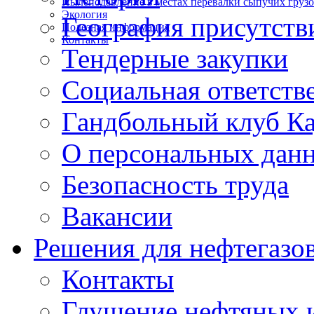
Пылеподавление в местах перевалки сыпучих груз
Экология
География присутств
Полезная информация
Контакты
Тендерные закупки
Социальная ответств
Гандбольный клуб К
О персональных дан
Безопасность труда
Вакансии
Решения для нефтегазо
Контакты
Глушение нефтяных и