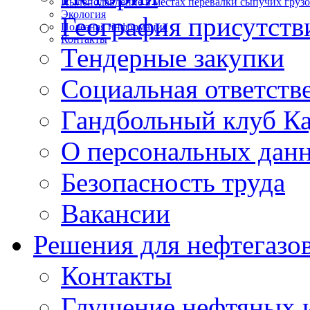
Пылеподавление в местах перевалки сыпучих груз
Экология
География присутств
Полезная информация
Контакты
Тендерные закупки
Социальная ответств
Гандбольный клуб К
О персональных дан
Безопасность труда
Вакансии
Решения для нефтегазо
Контакты
Глушение нефтяных и