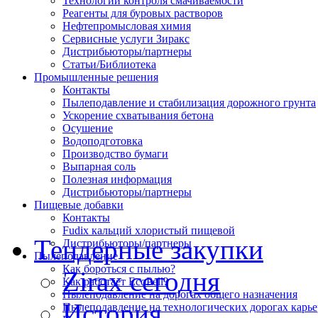
Технологии контроля смачиваемости
Реагенты для буровых растворов
Нефтепромысловая химия
Сервисные услуги Зиракс
Дистрибьюторы/партнеры
Статьи/Библиотека
Промышленные решения
Контакты
Пылеподавление и стабилизация дорожного грунта
Ускорение схватывания бетона
Осушение
Водоподготовка
Производство бумаги
Выпарная соль
Полезная информация
Дистрибьюторы/партнеры
Пищевые добавки
Контакты
Fudix кальций хлористый пищевой
Тендерные закупки
Дистрибьюторы/партнеры
Пылеподавление
Как бороться с пылью?
Zirax сегодня
Как работает EcoPell?
Пылеподавление на дорогах общего назначения
История
Пылеподавление на технологических дорогах карье